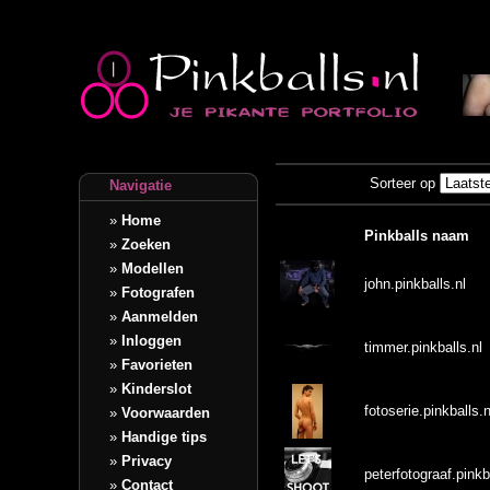
Sorteer op
Navigatie
»
Home
Pinkballs naam
»
Zoeken
»
Modellen
john.pinkballs.nl
»
Fotografen
»
Aanmelden
»
Inloggen
timmer.pinkballs.nl
»
Favorieten
»
Kinderslot
fotoserie.pinkballs.n
»
Voorwaarden
»
Handige tips
»
Privacy
peterfotograaf.pinkb
»
Contact