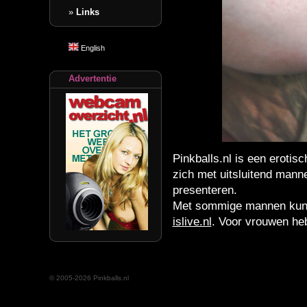
»
Links
English
Advertentie
Pinkballs.nl is een erotis
zich met uitsluitend mann
presenteren.
Met sommige mannen kunn
islive.nl
. Voor vrouwen heb
© 2005-2026 Pinkballs.nl